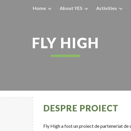
Home
About YES
Activities
ip to main content
Skip to navigat
FLY HIGH
DESPRE PROIECT
Fly High a fost un proiect de parteneriat de 