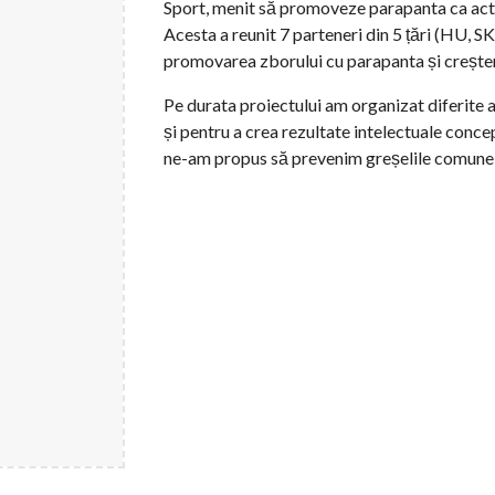
Sport, menit să promoveze parapanta ca acti
Acesta a reunit 7 parteneri din 5 țări (HU, S
promovarea zborului cu parapanta și creștere
Pe durata proiectului am organizat diferite 
și pentru a crea rezultate intelectuale concep
ne-am propus să prevenim greșelile comune ș