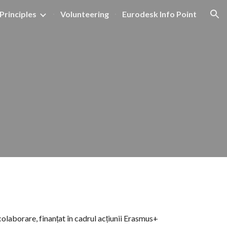
Principles
Volunteering
Eurodesk Info Point
ion
colaborare, finanțat în cadrul acțiunii Erasmus+