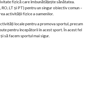
vitate fizică care îmbunătățește sănătatea.
K, RO, LT și PT) pentru un singur obiectiv comun –
a activității fizice a oamenilor.
activități locale pentru a promova sportul, precum
ute pentru începătorii în acest sport. În acest fel
i să facem sportul mai sigur.